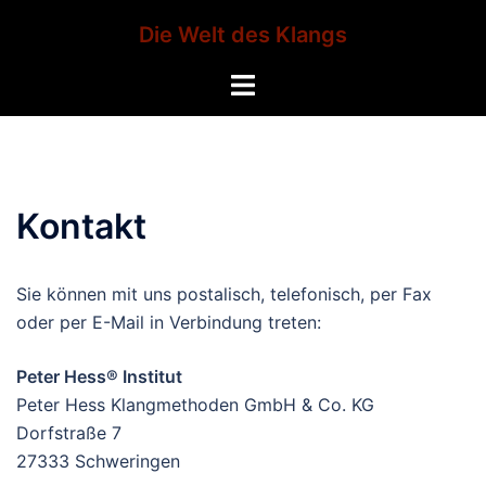
Zum
Die Welt des Klangs
Inhalt
springen
Menü
umschalten
Kontakt
Sie können mit uns postalisch, telefonisch, per Fax
oder per E-Mail in Verbindung treten:
Peter Hess® Institut
Peter Hess Klangmethoden GmbH & Co. KG
Dorfstraße 7
27333 Schweringen