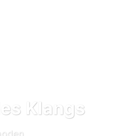
des Klangs
hoden