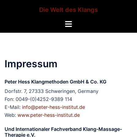
Zum
Die Welt des Klangs
Inhalt
springen
Menü
umschalten
Impressum
Peter Hess Klangmethoden GmbH & Co. KG
Dorfstr. 7, 27333 Schweringen, Germany
Fon: 0049-(0)4252-9389 114
E-Mail:
info@peter-hess-institut.de
Web:
www.peter-hess-institut.de
Und Internationaler Fachverband Klang-Massage-
Therapie e.V.