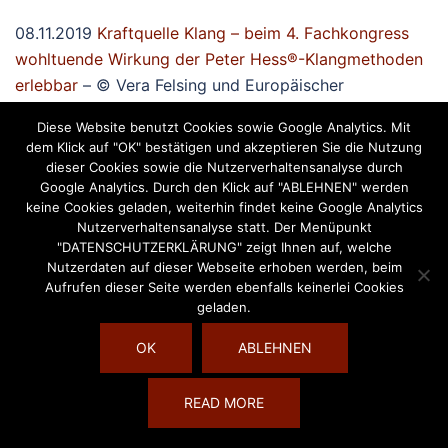
08.11.2019
Kraftquelle Klang – beim 4. Fachkongress
wohltuende Wirkung der Peter Hess®-Klangmethoden
erlebbar
– © Vera Felsing und Europäischer
Fachverband Klang-Massage-Therapie e.V.
Diese Website benutzt Cookies sowie Google Analytics. Mit
dem Klick auf "OK" bestätigen und akzeptieren Sie die Nutzung
15.11.2019
Peter Hess® Akademie Polen- zwei
dieser Cookies sowie die Nutzerverhaltensanalyse durch
Jahrzehnte der Entwicklung von Klangmassage und
Google Analytics. Durch den Klick auf "ABLEHNEN" werden
keine Cookies geladen, weiterhin findet keine Google Analytics
Klangtherapie / Akademia Petera Hessa – dwie dekady
Nutzerverhaltensanalyse statt. Der Menüpunkt
rozwijania w Polsce metody masażu i terapii
– ©
"DATENSCHUTZERKLÄRUNG" zeigt Ihnen auf, welche
Malgosia Musiol
Nutzerdaten auf dieser Webseite erhoben werden, beim
Aufrufen dieser Seite werden ebenfalls keinerlei Cookies
geladen.
22.11.2019
Peter Hess® Sound Methods in Treatment
and Prevention of Burnout
– © Rosa Matzenberger und
OK
ABLEHNEN
Archiv Peter Hess Institut
READ MORE
29.11.2019
Video Inspiration mit Klangschalen – Ein
Zauberwort für dich
– © Anna Avramidou