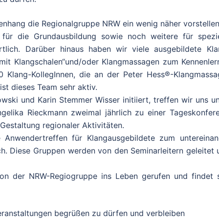
enhang die Regionalgruppe NRW ein wenig näher vorstellen
 für die Grundausbildung sowie noch weitere für spezie
rtlich. Darüber hinaus haben wir viele ausgebildete Kla
 mit Klangschalen“und/oder Klangmassagen zum Kennenler
0 Klang-KollegInnen, die an der Peter Hess®-Klangmassa
ist dieses Team sehr aktiv.
ki und Karin Stemmer Wisser initiiert, treffen wir uns un
gelika Rieckmann zweimal jährlich zu einer Tageskonfere
estaltung regionaler Aktivitäten.
 Anwendertreffen für Klangausgebildete zum untereinan
h. Diese Gruppen werden von den Seminarleitern geleitet 
on der NRW-Regiogruppe ins Leben gerufen und findet s
 Veranstaltungen begrüßen zu dürfen und verbleiben