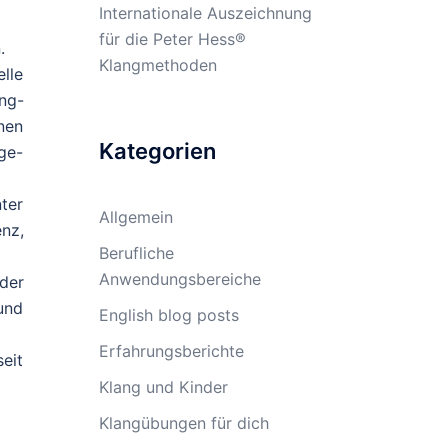
Internationale Auszeichnung
für die Peter Hess®
.
Klangmethoden
lle
ng-
nen
Kategorien
ge-
ter
Allgemein
nz,
Berufliche
Anwendungsbereiche
der
und
English blog posts
Erfahrungsberichte
eit
Klang und Kinder
Klangübungen für dich