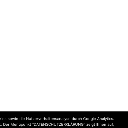
kies sowie die Nutzerverhaltensanalyse durch Google Analytics.
statt. Der Menüpunkt "DATENSCHUTZERKLÄRUNG" zeigt Ihnen auf,