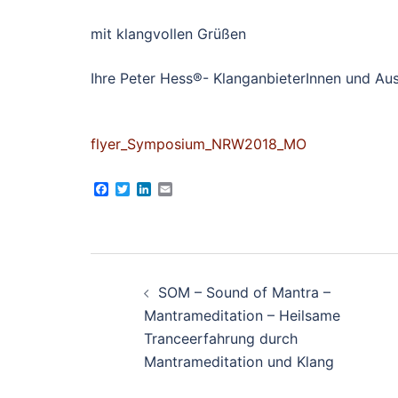
mit klangvollen Grüßen
Ihre Peter Hess®- KlanganbieterInnen und Au
flyer_Symposium_NRW2018_MO
Facebook
Twitter
LinkedIn
Email
Beitragsnavigation
SOM – Sound of Mantra –
Mantrameditation – Heilsame
Tranceerfahrung durch
Mantrameditation und Klang