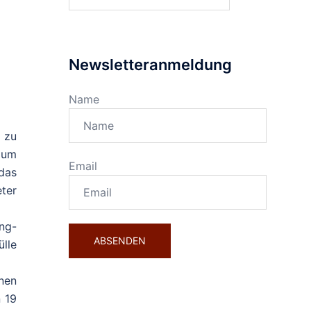
nach:
Newsletteranmeldung
Name
 zu
zum
Email
das
ter
ng-
lle
nen
 19