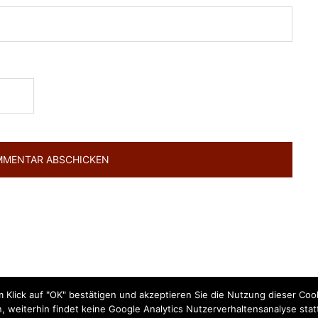
 Klick auf "OK" bestätigen und akzeptieren Sie die Nutzung dieser Coo
, weiterhin findet keine Google Analytics Nutzerverhaltensanalyse 