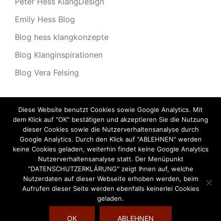
Peter Hess KlangDesign
Emily Hess Blog
Blog hess klangkonzepte
Blog Klanginspirationen
Blog Vera Felsing
Diese Website benutzt Cookies sowie Google Analytics. Mit
Archiv
dem Klick auf "OK" bestätigen und akzeptieren Sie die Nutzung
dieser Cookies sowie die Nutzerverhaltensanalyse durch
Archiv
Google Analytics. Durch den Klick auf "ABLEHNEN" werden
keine Cookies geladen, weiterhin findet keine Google Analytics
Nutzerverhaltensanalyse statt. Der Menüpunkt
"DATENSCHUTZERKLÄRUNG" zeigt Ihnen auf, welche
Nutzerdaten auf dieser Webseite erhoben werden, beim
Aufrufen dieser Seite werden ebenfalls keinerlei Cookies
geladen.
OK
ABLEHNEN