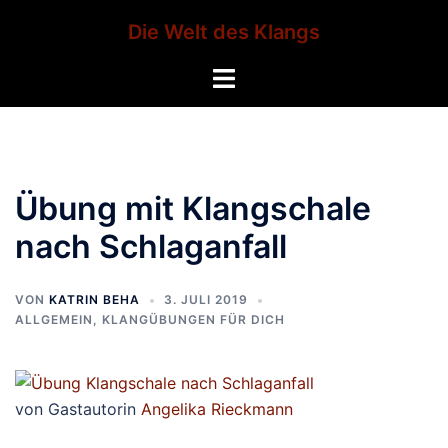
Zum
Die Welt des Klangs
Inhalt
springen
Menü
umschalten
Übung mit Klangschale
nach Schlaganfall
VON
KATRIN BEHA
3. JULI 2019
ALLGEMEIN
,
KLANGÜBUNGEN FÜR DICH
von Gastautorin
Angelika Rieckmann