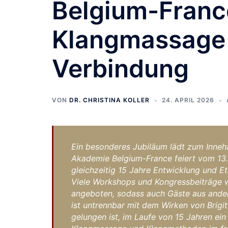
Belgium-France
Klangmassage 
Verbindung
VON
DR. CHRISTINA KOLLER
24. APRIL 2026
Ein besonderes Jubiläum lädt zum Inneha
Akademie Belgium-France feiert vom 13. 
gleichzeitig 15 Jahre Entwicklung und E
Viele Workshops und Kongressbeiträge w
angeboten, sodass auch Gäste aus ander
ist untrennbar mit dem Wirken von Brigi
gelungen ist, im Laufe von 15 Jahren ei