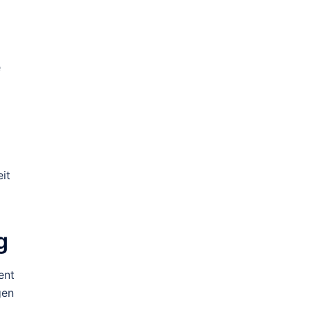
e
it
g
ent
gen