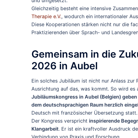
und umgesetzt.
Gleichzeitig besteht eine intensive Zusamme
Therapie e.V.
, wodurch ein internationaler Au
Diese Kooperationen stärken nicht nur die fa
Praktizierenden über Sprach- und Landesgre
Gemeinsam in die Zuk
2026 in Aubel
Ein solches Jubiläum ist nicht nur Anlass z
Ausrichtung auf das, was kommt. So wird e
Jubiläumskongress in Aubel (Belgien) geben 
dem deutschsprachigen Raum herzlich eingel
Deutsch mit französischer Übersetzung statt.
Der Kongress verspricht
inspirierende Begeg
Klangarbeit
. Er ist ein kraftvoller Ausdruck
Verbindung von Praxis und Forschung.