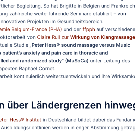
licher Begleitung. So hat Brigitte in Belgien und Frankreich
ng zahlreiche weiterführende Seminare etabliert – von
nnovativen Projekten im Gesundheitsbereich.
emie Belgium-France (PHA)
und der
ffpph
auf verschieden
Doktorarbeit von
Claire Rull zur
Wirkung von Klangmassage
tuelle Studie
„Peter Hess® sound massage versus Music
patient’s anxiety and pain care in thoracic and
rolled and randomized study“ (MuSoCa)
unter Leitung des
apeuten Raphaël Cornet.
garbeit kontinuierlich weiterzuentwickeln und ihre Wirksamke
en über Ländergrenzen hinwe
ter Hess® Institut
in Deutschland bildet dabei das Fundam
d Ausbildungsrichtlinien werden in enger Abstimmung getra