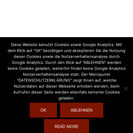
Blog hess klangkonzepte
Blog Klanginspirationen
Blog Vera Felsing
Diese Website benutzt Cookies sowie Google Analytics. Mit
Archiv
dem Klick auf "OK" bestätigen und akzeptieren Sie die Nutzung
dieser Cookies sowie die Nutzerverhaltensanalyse durch
Archiv
Google Analytics. Durch den Klick auf "ABLEHNEN" werden
keine Cookies geladen, weiterhin findet keine Google Analytics
Nutzerverhaltensanalyse statt. Der Menüpunkt
"DATENSCHUTZERKLÄRUNG" zeigt Ihnen auf, welche
Nutzerdaten auf dieser Webseite erhoben werden, beim
Aufrufen dieser Seite werden ebenfalls keinerlei Cookies
geladen.
OK
ABLEHNEN
© 2026 Die Welt des Klangs. Stolz präsentiert von
READ MORE
Sydney