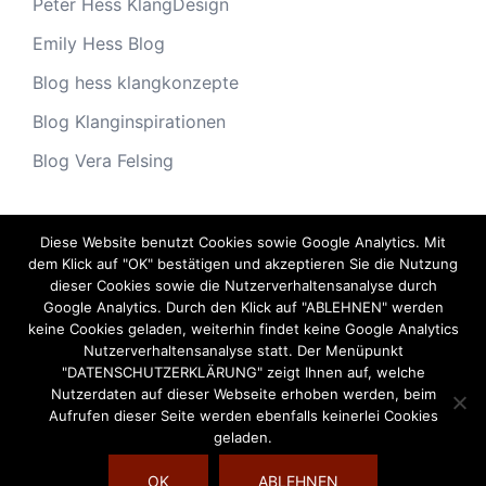
Peter Hess KlangDesign
Emily Hess Blog
Blog hess klangkonzepte
Blog Klanginspirationen
Blog Vera Felsing
Diese Website benutzt Cookies sowie Google Analytics. Mit
Archiv
dem Klick auf "OK" bestätigen und akzeptieren Sie die Nutzung
dieser Cookies sowie die Nutzerverhaltensanalyse durch
Archiv
Google Analytics. Durch den Klick auf "ABLEHNEN" werden
keine Cookies geladen, weiterhin findet keine Google Analytics
Nutzerverhaltensanalyse statt. Der Menüpunkt
"DATENSCHUTZERKLÄRUNG" zeigt Ihnen auf, welche
Nutzerdaten auf dieser Webseite erhoben werden, beim
Aufrufen dieser Seite werden ebenfalls keinerlei Cookies
geladen.
OK
ABLEHNEN