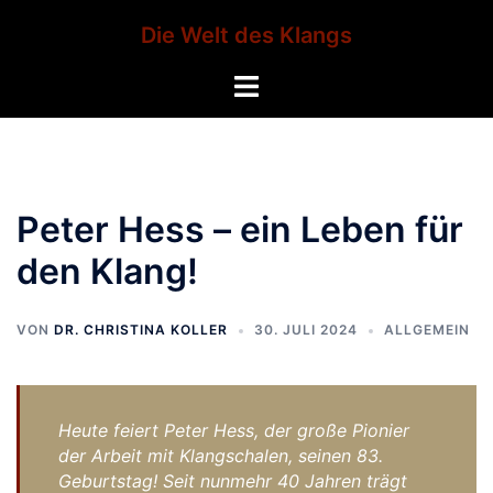
Zum
Die Welt des Klangs
Inhalt
springen
Menü
umschalten
Peter Hess – ein Leben für
den Klang!
VON
DR. CHRISTINA KOLLER
30. JULI 2024
ALLGEMEIN
Heute feiert Peter Hess, der große Pionier
der Arbeit mit Klangschalen, seinen 83.
Geburtstag! Seit nunmehr 40 Jahren trägt