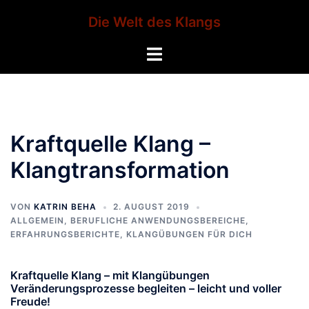
Zum
Die Welt des Klangs
Inhalt
springen
Menü
umschalten
Kraftquelle Klang –
Klangtransformation
VON
KATRIN BEHA
2. AUGUST 2019
ALLGEMEIN
,
BERUFLICHE ANWENDUNGSBEREICHE
,
ERFAHRUNGSBERICHTE
,
KLANGÜBUNGEN FÜR DICH
Kraftquelle Klang – mit Klangübungen
Veränderungsprozesse begleiten – leicht und voller
Freude!