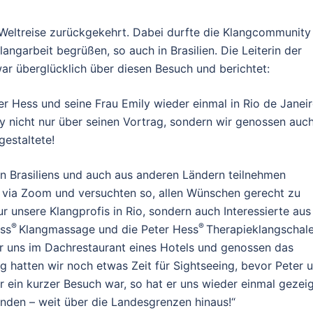
n Weltreise zurückgekehrt. Dabei durfte die Klangcommunity 
angarbeit begrüßen, so auch in Brasilien. Die Leiterin der
war überglücklich über diesen Besuch und berichtet:
er Hess und seine Frau Emily wieder einmal in Rio de Janei
y nicht nur über seinen Vortrag, sondern wir genossen auc
gestaltete!
 Brasiliens und auch aus anderen Ländern teilnehmen
ve via Zoom und versuchten so, allen Wünschen gerecht zu
r unsere Klangprofis in Rio, sondern auch Interessierte aus
®
®
ess
Klangmassage und die Peter Hess
Therapieklangschal
ir uns im Dachrestaurant eines Hotels und genossen das
hatten wir noch etwas Zeit für Sightseeing, bevor Peter 
r ein kurzer Besuch war, so hat er uns wieder einmal gezeig
inden – weit über die Landesgrenzen hinaus!“