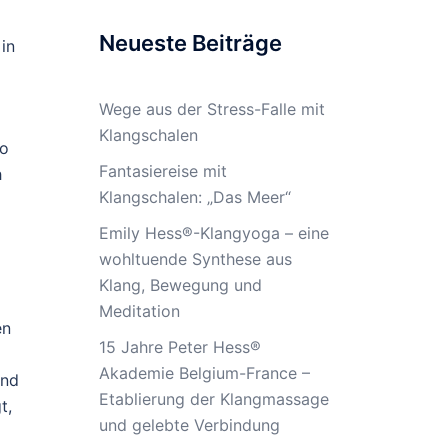
Neueste Beiträge
in
Wege aus der Stress-Falle mit
Klangschalen
ro
Fantasiereise mit
h
Klangschalen: „Das Meer“
Emily Hess®-Klangyoga – eine
wohltuende Synthese aus
Klang, Bewegung und
Meditation
en
15 Jahre Peter Hess®
Akademie Belgium-France –
und
Etablierung der Klangmassage
t,
und gelebte Verbindung