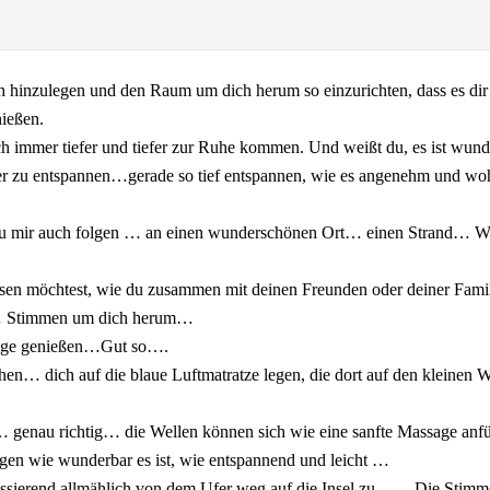
h hinzulegen und den Raum um dich herum so einzurichten, dass es dir 
nießen.
ch immer tiefer und tiefer zur Ruhe kommen. Und weißt du, es ist wunde
fer zu entspannen…gerade so tief entspannen, wie es angenehm und woh
 du mir auch folgen … an einen wunderschönen Ort… einen Strand… W
 lassen möchtest, wie du zusammen mit deinen Freunden oder deiner Fami
t… Stimmen um dich herum…
länge genießen…Gut so….
n… dich auf die blaue Luftmatratze legen, die dort auf den kleinen W
genau richtig… die Wellen können sich wie eine sanfte Massage anfüh
gen wie wunderbar es ist, wie entspannend und leicht …
massierend allmählich von dem Ufer weg auf die Insel zu… …Die Stim