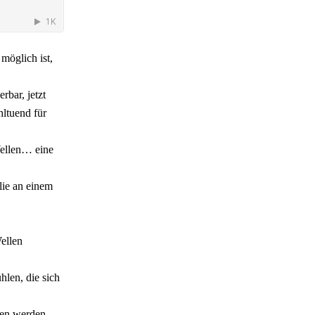
möglich ist,
rbar, jetzt
ltuend für
ellen… eine
lie an einem
ellen
len, die sich
men werden