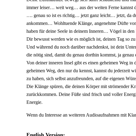
immer leiser… weit weg… aus der weiten Ferne kannst d
…. genau so ist es richtig… jetzt ganz leicht… jetzt, da 
ankommen… Wohltuende Klänge, angenehme Düfte von 
haben für deine Seele in deinem Inneren… Vögel in den
Dir bewusst werden wie es möglich ist, deinen Tag so zu g
Und während du noch darüber nachdenkst, ist dein Unter
die nötig sind, damit du genau dorthin kommst, ja genau 
Von deiner inneren Insel gibt es einen geheimen Weg in 
geheimen Weg, den nur du kennst, kannst du jederzeit wie
zu haben, sich selbst anzufreunden, auf die eigenen Wü
Die Klänge spüren, die deinen Körper mit strömender Kr
zurückkommen. Deine Füße sind frisch und voller Energie 
Energie.
Wenn du Interesse an weiteren Audioaufnahmen mit Klan
English Version: