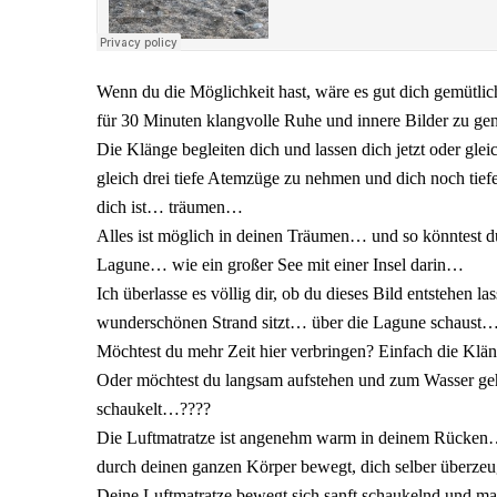
Wenn du die Möglichkeit hast, wäre es gut dich gemütlic
für 30 Minuten klangvolle Ruhe und innere Bilder zu ge
Die Klänge begleiten dich und lassen dich jetzt oder glei
gleich drei tiefe Atemzüge zu nehmen und dich noch tie
dich ist… träumen…
Alles ist möglich in deinen Träumen… und so könntest
Lagune… wie ein großer See mit einer Insel darin…
Ich überlasse es völlig dir, ob du dieses Bild entstehen
wunderschönen Strand sitzt… über die Lagune schaus
Möchtest du mehr Zeit hier verbringen? Einfach die K
Oder möchtest du langsam aufstehen und zum Wasser gehe
schaukelt…????
Die Luftmatratze ist angenehm warm in deinem Rücken… 
durch deinen ganzen Körper bewegt, dich selber überzeu
Deine Luftmatratze bewegt sich sanft schaukelnd und 