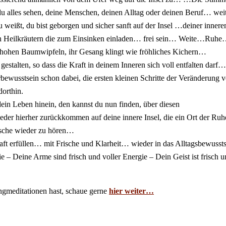
u alles sehen, deine Menschen, deinen Alltag oder deinen Beruf… w
du weißt, du bist geborgen und sicher sanft auf der Insel …deiner inner
Heilkräutern die zum Einsinken einladen… frei sein… Weite…Ruh
 hohen Baumwipfeln, ihr Gesang klingt wie fröhliches Kichern…
estalten, so dass die Kraft in deinem Inneren sich voll entfalten darf…
bewusstsein schon dabei, die ersten kleinen Schritte der Veränderung
dorthin.
dein Leben hinein, den kannst du nun finden, über diesen
der hierher zurückkommen auf deine innere Insel, die ein Ort der Ruhe
nsche wieder zu hören…
aft erfüllen… mit Frische und Klarheit… wieder in das Alltagsbewusst
– Deine Arme sind frisch und voller Energie – Dein Geist ist frisch u
gmeditationen hast, schaue gerne
hier weiter…