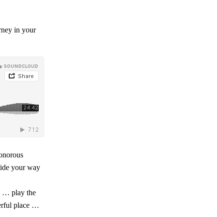
rney in your
sonorous
guide your way
… … play the
erful place …