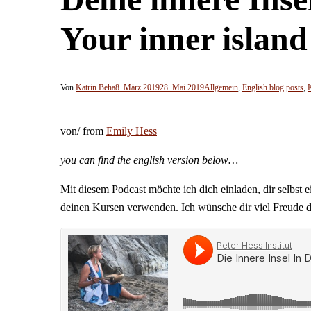
Your inner islan
Von
Katrin Beha
8. März 2019
28. Mai 2019
Allgemein
,
English blog posts
,
von/ from
Emily Hess
you can find the english version below…
Mit diesem Podcast möchte ich dich einladen, dir selbst 
deinen Kursen verwenden. Ich wünsche dir viel Freude da