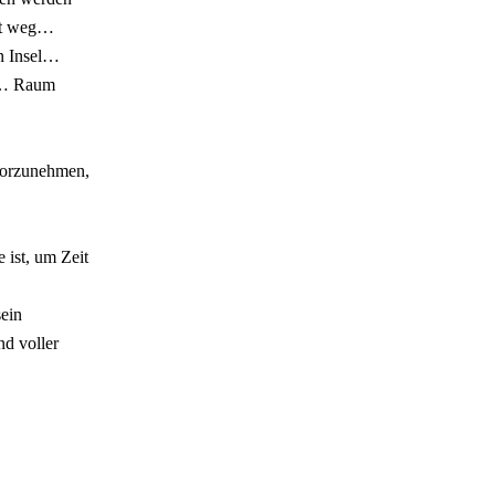
eit weg…
en Insel…
e… Raum
 vorzunehmen,
 ist, um Zeit
sein
nd voller