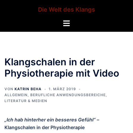
Zum
Die Welt des Klangs
Inhalt
springen
Menü
umschalten
Klangschalen in der
Physiotherapie mit Video
VON
KATRIN BEHA
1. MÄRZ 2019
ALLGEMEIN
,
BERUFLICHE ANWENDUNGSBEREICHE
,
LITERATUR & MEDIEN
„Ich hab hinterher ein besseres Gefühl“ –
Klangschalen in der Physiotherapie