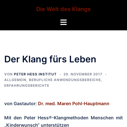
Zum
Die Welt des Klangs
Inhalt
springen
Menü
umschalten
Der Klang fürs Leben
VON
PETER HESS INSTITUT
20. NOVEMBER 2017
ALLGEMEIN
,
BERUFLICHE ANWENDUNGSBEREICHE
,
ERFAHRUNGSBERICHTE
von Gastautor:
Dr. med. Maren Pohl-Hauptmann
Mit den Peter Hess®-Klangmethoden Menschen mit
„Kinderwunsch“ unterstützen