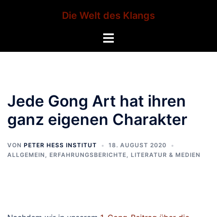
Zum
Die Welt des Klangs
Inhalt
springen
Menü
umschalten
Jede Gong Art hat ihren
ganz eigenen Charakter
VON
PETER HESS INSTITUT
18. AUGUST 2020
ALLGEMEIN
,
ERFAHRUNGSBERICHTE
,
LITERATUR & MEDIEN