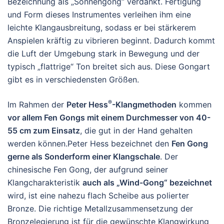
Bezeichnung als „Sonnengong“ verdankt. Fertigung
und Form dieses Instrumentes verleihen ihm eine
leichte Klangausbreitung, sodass er bei stärkerem
Anspielen kräftig zu vibrieren beginnt. Dadurch kommt
die Luft der Umgebung stark in Bewegung und der
typisch „flattrige“ Ton breitet sich aus. Diese Gongart
gibt es in verschiedensten Größen.
®
Im Rahmen der
Peter Hess
-Klangmethoden
kommen
vor allem Fen Gongs mit einem Durchmesser von 40-
55 cm zum Einsatz
, die gut in der Hand gehalten
werden können.Peter Hess bezeichnet den
Fen Gong
gerne als Sonderform einer Klangschale
. Der
chinesische Fen Gong, der aufgrund seiner
Klangcharakteristik
auch als „Wind-Gong“ bezeichnet
wird, ist eine nahezu flach Scheibe aus polierter
Bronze. Die richtige Metallzusammensetzung der
Bronzelegierung ist für die gewünschte Klangwirkung