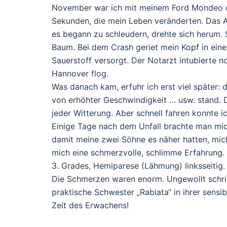
November war ich mit meinem Ford Mondeo di
Sekunden, die mein Leben veränderten. Das Au
es begann zu schleudern, drehte sich herum. 
Baum. Bei dem Crash geriet mein Kopf in ein
Sauerstoff versorgt. Der Notarzt intubierte n
Hannover flog.
Was danach kam, erfuhr ich erst viel später:
von erhöhter Geschwindigkeit … usw. stand. D
jeder Witterung. Aber schnell fahren konnte ic
Einige Tage nach dem Unfall brachte man mic
damit meine zwei Söhne es näher hatten, mi
mich eine schmerzvolle, schlimme Erfahrung.
3. Grades, Hemiparese (Lähmung) linksseitig.
Die Schmerzen waren enorm. Ungewollt schrie i
praktische Schwester „Rabiata“ in ihrer sens
Zeit des Erwachens!