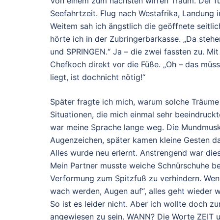
Von einem zum nächsten wirren Traum. Der fü
Seefahrtzeit. Flug nach Westafrika, Landung 
Weitem sah ich ängstlich die geöffnete seitlic
hörte ich in der Zubringerbarkasse. „Da stehen
und SPRINGEN.“ Ja – die zwei fassten zu. Mit
Chefkoch direkt vor die Füße. „Oh – das müss
liegt, ist dochnicht nötig!“
Später fragte ich mich, warum solche Träume 
Situationen, die mich einmal sehr beeindruc
war meine Sprache lange weg. Die Mundmuskula
Augenzeichen, später kamen kleine Gesten d
Alles wurde neu erlernt. Anstrengend war die
Mein Partner musste weiche Schnürschuhe be
Verformung zum Spitzfuß zu verhindern. Wenn o
wach werden, Augen auf“, alles geht wieder w
So ist es leider nicht. Aber ich wollte doch 
angewiesen zu sein. WANN? Die Worte ZEIT u