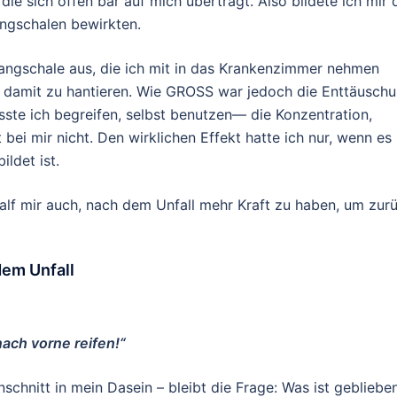
die sich offen bar auf mich überträgt. Also bildete ich mir 
angschalen bewirkten.
Klangschale aus, die ich mit in das Krankenzimmer nehmen
h damit zu hantieren. Wie GROSS war jedoch die Enttäuschu
sste ich begreifen, selbst benutzen— die Konzentration,
 bei mir nicht. Den wirklichen Effekt hatte ich nur, wenn es
ldet ist.
alf mir auch, nach dem Unfall mehr Kraft zu haben, um zur
dem Unfall
nach vorne reifen!“
chnitt in mein Dasein – bleibt die Frage: Was ist geblieben