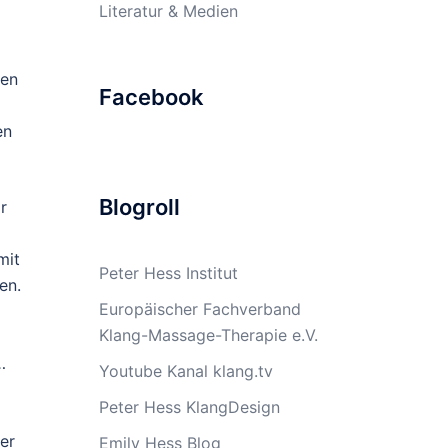
Literatur & Medien
ten
Facebook
en
Blogroll
r
l
mit
Peter Hess Institut
en.
Europäischer Fachverband
Klang-Massage-Therapie e.V.
…
Youtube Kanal klang.tv
Peter Hess KlangDesign
er
Emily Hess Blog