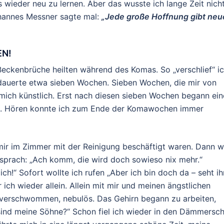
s wieder neu zu lernen. Aber das wusste ich lange Zeit nicht
Johannes Messner sagte mal:
„Jede große Hoffnung gibt neu
EN!
 Beckenbrüche heilten während des Komas. So „verschlief“ i
dauerte etwa sieben Wochen. Sieben Wochen, die mir von
ich künstlich. Erst nach diesen sieben Wochen begann ein
en. Hören konnte ich zum Ende der Komawochen immer
mir im Zimmer mit der Reinigung beschäftigt waren. Dann w
 sprach: „Ach komm, die wird doch sowieso nix mehr.“
ch!“ Sofort wollte ich rufen „Aber ich bin doch da – seht ih
ich wieder allein. Allein mit mir und meinen ängstlichen
 verschwommen, nebulös. Das Gehirn begann zu arbeiten,
sind meine Söhne?“ Schon fiel ich wieder in den Dämmerschl