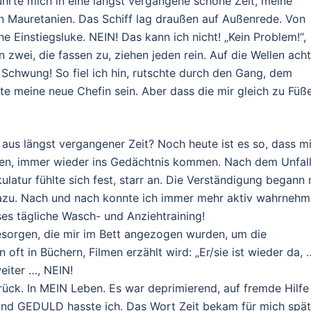
hrte mich in eine längst vergangene schöne Zeit, meine
in Mauretanien. Das Schiff lag draußen auf Außenrede. Von
he Einstiegsluke. NEIN! Das kann ich nicht! „Kein Problem!“,
 zwei, die fassen zu, ziehen jeden rein. Auf die Wellen ach
 Schwung! So fiel ich hin, rutschte durch den Gang, dem
te meine neue Chefin sein. Aber dass die mir gleich zu Füß
aus längst vergangener Zeit? Noch heute ist es so, dass mi
kten, immer wieder ins Gedächtnis kommen. Nach dem Unfal
tur fühlte sich fest, starr an. Die Verständigung begann 
azu. Nach und nach konnte ich immer mehr aktiv wahrnehm
ses tägliche Wasch- und Anziehtraining!
sorgen, die mir im Bett angezogen wurden, um die
ft in Büchern, Filmen erzählt wird: „Er/sie ist wieder da, 
eiter …, NEIN!
zurück. In MEIN Leben. Es war deprimierend, auf fremde Hilfe
nd GEDULD hasste ich. Das Wort Zeit bekam für mich spät