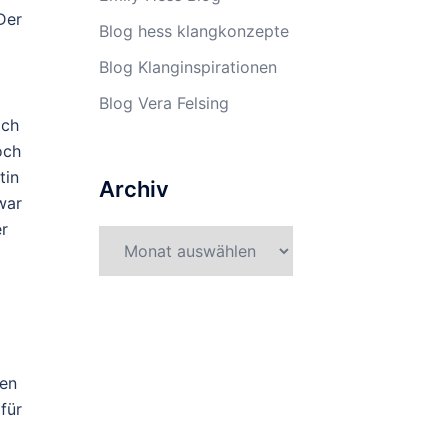
Der
Blog hess klangkonzepte
Blog Klanginspirationen
Blog Vera Felsing
ich
och
tin
Archiv
war
er
Archiv
sen
für