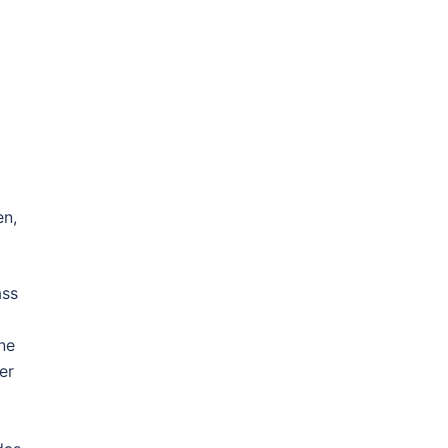
en,
ass
ine
er