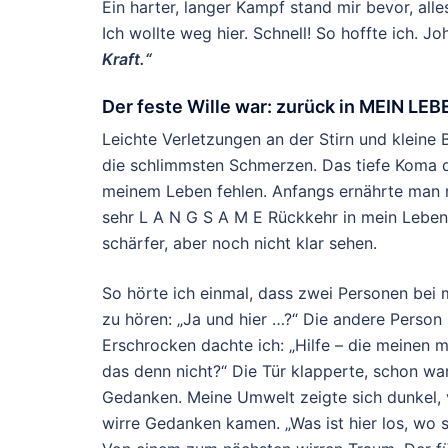
Ein harter, langer Kampf stand mir bevor, alle
Ich wollte weg hier. Schnell! So hoffte ich. 
Kraft.“
Der feste Wille war: zurück in MEIN LEB
Leichte Verletzungen an der Stirn und kleine
die schlimmsten Schmerzen. Das tiefe Koma 
meinem Leben fehlen. Anfangs ernährte man m
sehr L A N G S A M E Rückkehr in mein Leb
schärfer, aber noch nicht klar sehen.
So hörte ich einmal, dass zwei Personen bei 
zu hören: „Ja und hier …?“ Die andere Person
Erschrocken dachte ich: „Hilfe – die meinen mi
das denn nicht?“ Die Tür klapperte, schon war 
Gedanken. Meine Umwelt zeigte sich dunkel,
wirre Gedanken kamen. „Was ist hier los, wo 