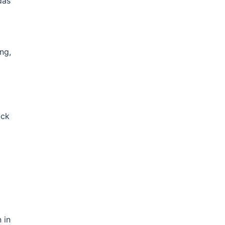
das
ng,
ück
 in