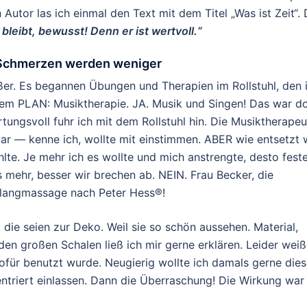
utor las ich einmal den Text mit dem Titel „Was ist Zeit“. 
bleibt, bewusst! Denn er ist wertvoll.“
 Schmerzen werden weniger
er. Es begannen Übungen und Therapien im Rollstuhl, den 
dem PLAN: Musiktherapie. JA. Musik und Singen! Das war d
gsvoll fuhr ich mit dem Rollstuhl hin. Die Musiktherapeu
lar — kenne ich, wollte mit einstimmen. ABER wie entsetzt 
hlte. Je mehr ich es wollte und mich anstrengte, desto fest
 mehr, besser wir brechen ab. NEIN. Frau Becker, die
 Klangmassage nach Peter Hess®!
die seien zur Deko. Weil sie so schön aussehen. Material,
en großen Schalen ließ ich mir gerne erklären. Leider weiß
ofür benutzt wurde. Neugierig wollte ich damals gerne die
triert einlassen. Dann die Überraschung! Die Wirkung war 