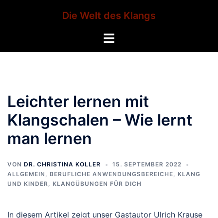
Zum
Die Welt des Klangs
Inhalt
springen
Menü
umschalten
Leichter lernen mit
Klangschalen – Wie lernt
man lernen
VON
DR. CHRISTINA KOLLER
15. SEPTEMBER 2022
ALLGEMEIN
,
BERUFLICHE ANWENDUNGSBEREICHE
,
KLANG
UND KINDER
,
KLANGÜBUNGEN FÜR DICH
In diesem Artikel zeigt unser Gastautor Ulrich Krause