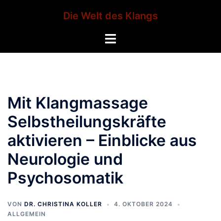
Zum
Die Welt des Klangs
Inhalt
springen
Menü
umschalten
Mit Klangmassage
Selbstheilungskräfte
aktivieren – Einblicke aus
Neurologie und
Psychosomatik
VON
DR. CHRISTINA KOLLER
4. OKTOBER 2024
ALLGEMEIN