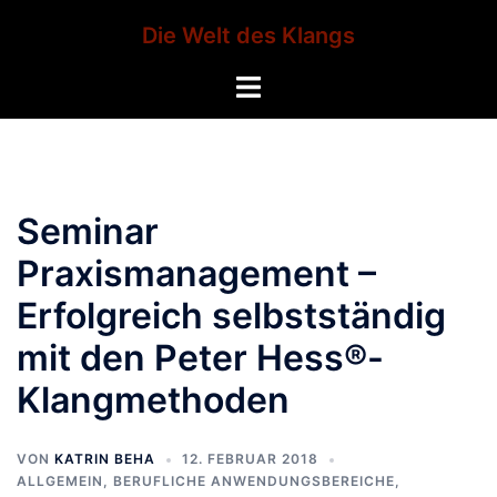
Zum
Die Welt des Klangs
Inhalt
springen
Menü
umschalten
Seminar
Praxismanagement –
Erfolgreich selbstständig
mit den Peter Hess®-
Klangmethoden
VON
KATRIN BEHA
12. FEBRUAR 2018
ALLGEMEIN
,
BERUFLICHE ANWENDUNGSBEREICHE
,