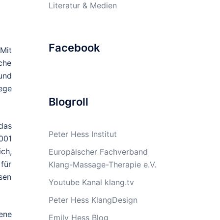
Literatur & Medien
Facebook
Mit
che
und
ege
Blogroll
 das
Peter Hess Institut
001
ch,
Europäischer Fachverband
für
Klang-Massage-Therapie e.V.
sen
Youtube Kanal klang.tv
Peter Hess KlangDesign
ene
Emily Hess Blog