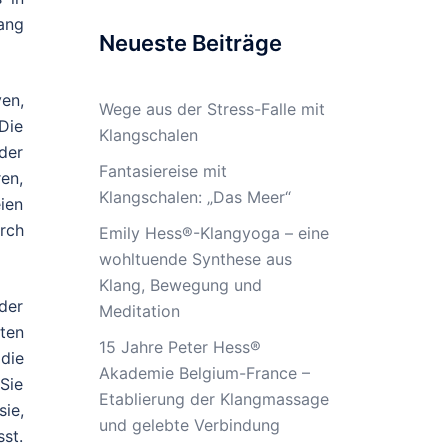
lang
Neueste Beiträge
en,
Wege aus der Stress-Falle mit
Die
Klangschalen
der
Fantasiereise mit
ren,
Klangschalen: „Das Meer“
ien
rch
Emily Hess®-Klangyoga – eine
wohltuende Synthese aus
Klang, Bewegung und
der
Meditation
ten
15 Jahre Peter Hess®
die
Akademie Belgium-France –
 Sie
Etablierung der Klangmassage
sie,
und gelebte Verbindung
sst.