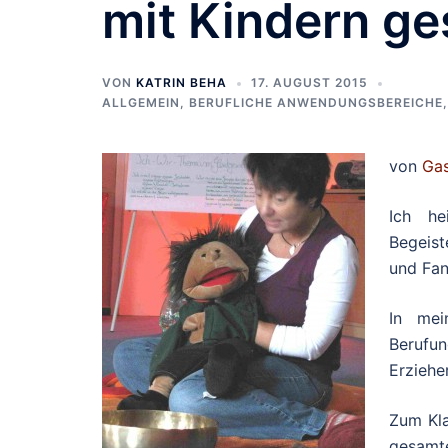
mit Kindern ge
VON
KATRIN BEHA
17. AUGUST 2015
ALLGEMEIN
,
BERUFLICHE ANWENDUNGSBEREICHE
von
Gas
Ich h
Begeist
und Fan
In mei
Berufun
Erziehe
Zum Kla
gesamt