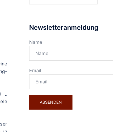
nach:
Newsletteranmeldung
Name
ine
Email
ng-
i „
ele
ser
 in