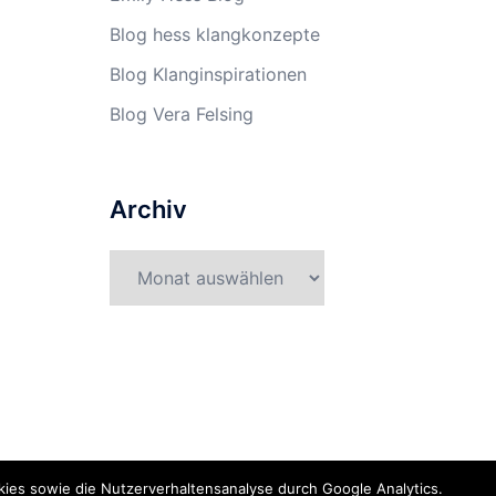
Blog hess klangkonzepte
Blog Klanginspirationen
Blog Vera Felsing
Archiv
Archiv
kies sowie die Nutzerverhaltensanalyse durch Google Analytics.