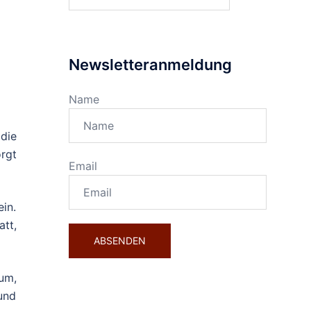
nach:
Newsletteranmeldung
Name
die
rgt
Email
in.
tt,
um,
und