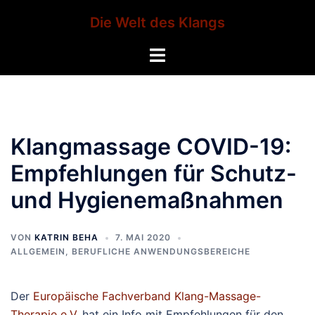
Zum
Die Welt des Klangs
Inhalt
springen
Menü
umschalten
Klangmassage COVID-19:
Empfehlungen für Schutz-
und Hygienemaßnahmen
VON
KATRIN BEHA
7. MAI 2020
ALLGEMEIN
,
BERUFLICHE ANWENDUNGSBEREICHE
Der
Europäische Fachverband Klang-Massage-
Therapie e.V.
hat ein Info mit Empfehlungen für den