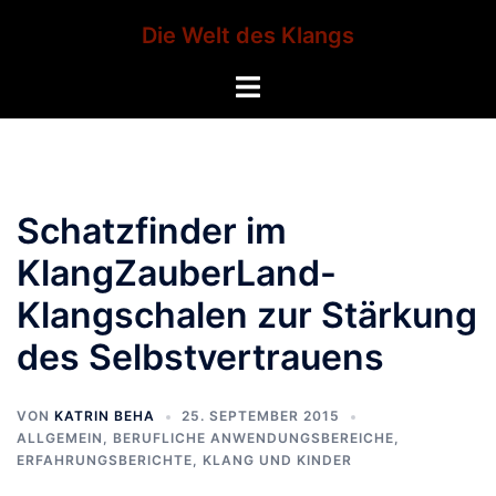
Zum
Die Welt des Klangs
Inhalt
springen
Menü
umschalten
Schatzfinder im
KlangZauberLand-
Klangschalen zur Stärkung
des Selbstvertrauens
VON
KATRIN BEHA
25. SEPTEMBER 2015
ALLGEMEIN
,
BERUFLICHE ANWENDUNGSBEREICHE
,
ERFAHRUNGSBERICHTE
,
KLANG UND KINDER