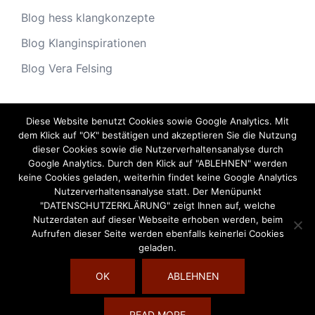
Blog hess klangkonzepte
Blog Klanginspirationen
Blog Vera Felsing
Diese Website benutzt Cookies sowie Google Analytics. Mit
Archiv
dem Klick auf "OK" bestätigen und akzeptieren Sie die Nutzung
dieser Cookies sowie die Nutzerverhaltensanalyse durch
Archiv
Google Analytics. Durch den Klick auf "ABLEHNEN" werden
keine Cookies geladen, weiterhin findet keine Google Analytics
Nutzerverhaltensanalyse statt. Der Menüpunkt
"DATENSCHUTZERKLÄRUNG" zeigt Ihnen auf, welche
Nutzerdaten auf dieser Webseite erhoben werden, beim
Aufrufen dieser Seite werden ebenfalls keinerlei Cookies
geladen.
OK
ABLEHNEN
© 2026 Die Welt des Klangs. Stolz präsentiert von
READ MORE