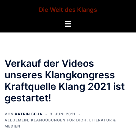
Zum
Die Welt des Klangs
Inhalt
springen
Menü
umschalten
Verkauf der Videos
unseres Klangkongress
Kraftquelle Klang 2021 ist
gestartet!
VON
KATRIN BEHA
3. JUNI 2021
ALLGEMEIN
,
KLANGÜBUNGEN FÜR DICH
,
LITERATUR &
MEDIEN