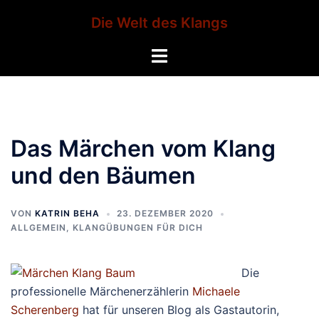
Zum
Die Welt des Klangs
Inhalt
springen
Menü
umschalten
Das Märchen vom Klang
und den Bäumen
VON
KATRIN BEHA
23. DEZEMBER 2020
ALLGEMEIN
,
KLANGÜBUNGEN FÜR DICH
Die
professionelle Märchenerzählerin
Michaele
Scherenberg
hat für unseren Blog als Gastautorin,