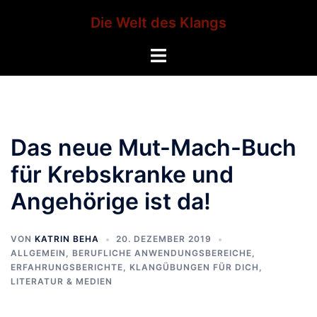
Zum
Die Welt des Klangs
Inhalt
springen
Menü
umschalten
Das neue Mut-Mach-Buch
für Krebskranke und
Angehörige ist da!
VON
KATRIN BEHA
20. DEZEMBER 2019
ALLGEMEIN
,
BERUFLICHE ANWENDUNGSBEREICHE
,
ERFAHRUNGSBERICHTE
,
KLANGÜBUNGEN FÜR DICH
,
LITERATUR & MEDIEN