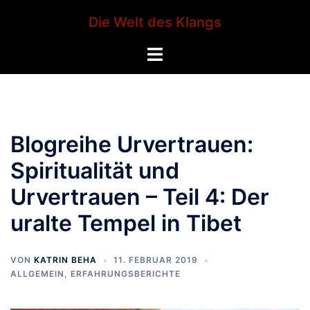
Zum
Die Welt des Klangs
Inhalt
springen
Menü
umschalten
Blogreihe Urvertrauen:
Spiritualität und
Urvertrauen – Teil 4: Der
uralte Tempel in Tibet
VON
KATRIN BEHA
11. FEBRUAR 2019
ALLGEMEIN
,
ERFAHRUNGSBERICHTE