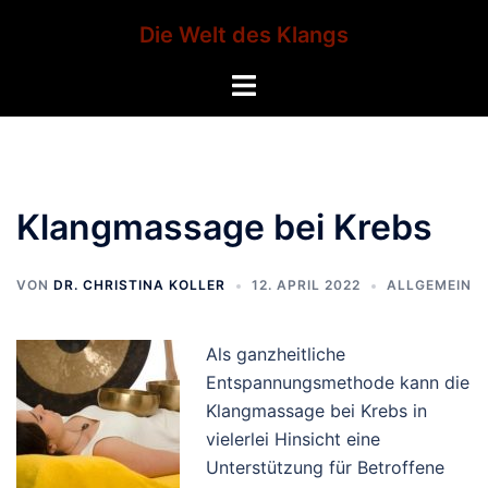
Zum
Die Welt des Klangs
Inhalt
springen
Menü
umschalten
Klangmassage bei Krebs
VON
DR. CHRISTINA KOLLER
12. APRIL 2022
ALLGEMEIN
Als ganzheitliche
Entspannungsmethode kann die
Klangmassage bei Krebs in
vielerlei Hinsicht eine
Unterstützung für Betroffene