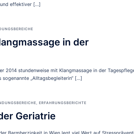
 und effektiver […]
DUNGSBEREICHE
Klangmassage in der
ber 2014 stundenweise mit Klangmassage in der Tagespfleg
s sogenannte „Alltagsbegleiterin“ […]
NDUNGSBEREICHE
,
ERFAHRUNGSBERICHTE
er Geriatrie
er Barmherzigkeit in Wien legt viel Wert auf Stressprävent